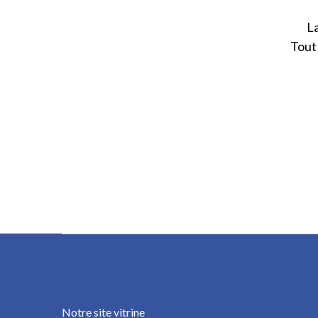
La
Tout 
Notre site vitrine